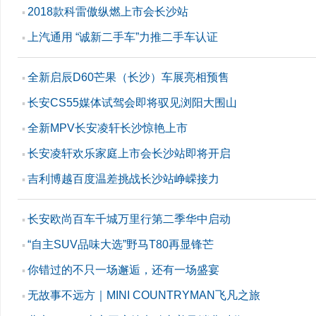
2018款科雷傲纵燃上市会长沙站
▪
上汽通用 “诚新二手车”力推二手车认证
▪
全新启辰D60芒果（长沙）车展亮相预售
▪
长安CS55媒体试驾会即将驭见浏阳大围山
▪
全新MPV长安凌轩长沙惊艳上市
▪
长安凌轩欢乐家庭上市会长沙站即将开启
▪
吉利博越百度温差挑战长沙站峥嵘接力
▪
长安欧尚百车千城万里行第二季华中启动
▪
“自主SUV品味大选”野马T80再显锋芒
▪
你错过的不只一场邂逅，还有一场盛宴
▪
无故事不远方｜MINI COUNTRYMAN飞凡之旅
▪