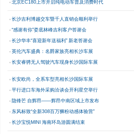
北京EC180上市开启纯电动车普及消费时代
▪
长沙吉利博越交车暨千人直销会顺利举行
▪
“感谢有你”娄底林峰吉利客户答谢会
▪
长沙华丰“喜迎新年送福利” 新老答谢会
▪
英伦汽车盛典：名爵家族亮相长沙车展
▪
长安睿骋无人驾驶汽车现身长沙国际车展
▪
长安欧尚，全系车型亮相长沙国际车展
▪
平行进口车海外采购洽谈会开利星空举行
▪
隐锋芒 自辉昂——辉昂中南区域上市发布
▪
东风标致“全新308百万狮粉动感体验营”
▪
长沙宝悦MINI 海南环岛游圆满结束
▪