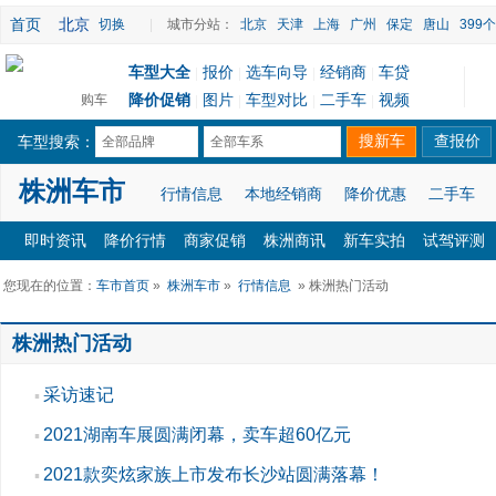
首页
北京
切换
|
城市分站：
北京
天津
上海
广州
保定
唐山
399
车型大全
报价
选车向导
经销商
车贷
|
|
|
|
降价促销
图片
车型对比
二手车
视频
购车
|
|
|
|
车型搜索：
全部品牌
全部车系
株洲车市
行情信息
本地经销商
降价优惠
二手车
即时资讯
降价行情
商家促销
株洲商讯
新车实拍
试驾评测
您现在的位置：
车市首页
»
株洲车市
»
行情信息
» 株洲热门活动
株洲热门活动
采访速记
▪
2021湖南车展圆满闭幕，卖车超60亿元
▪
2021款奕炫家族上市发布长沙站圆满落幕！
▪