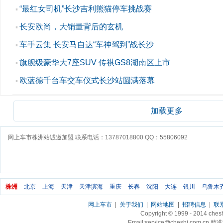
“最红女司机”长沙吉利熊猫停车挑战赛
▪
长安欧尚，大销量背后的玄机
▪
车手云集 长安马自达“车神驾到”战长沙
▪
旗舰级豪华大7座SUV 传祺GS8湖南区上市
▪
欧蓝德千台车交车仪式长沙站圆满落幕
▪
加载更多
网上车市株洲站诚邀加盟 联系电话：13787018800 QQ：55806092
株洲
北京
上海
天津
天津滨海
重庆
长春
沈阳
大连
银川
乌鲁木
网上车市
|
关于我们
|
网站地图
|
招聘信息
|
联
Copyright © 1999 - 2014 ch
Email:service@cheshi.